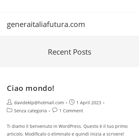
Skip
to
content
generaitaliafutura.com
Recent Posts
Ciao mondo!
Post
Post
davideklp@hotmail.com
1 April 2023
author:
published:
Post
Post
Senza categoria
1 Comment
category:
comments:
Ti diamo il benvenuto in WordPress. Questo è il tuo primo
articolo. Modificalo o eliminalo e quindi inizia a scrivere!