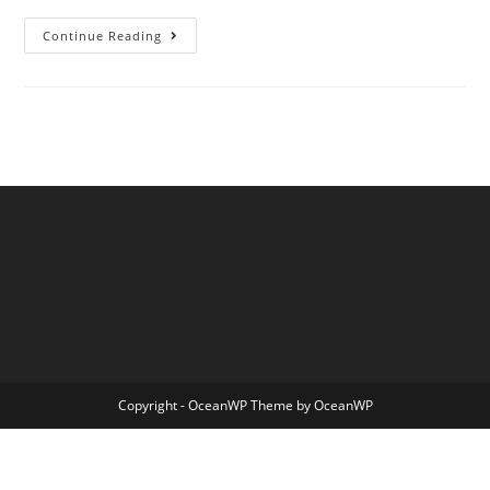
Ciao
Continue Reading
Mondo!
Copyright - OceanWP Theme by OceanWP